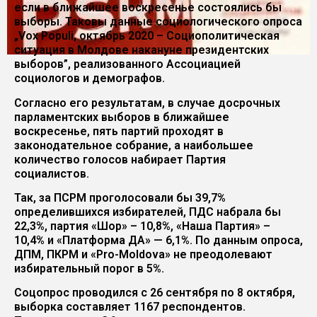
если в ближайшее воскресенье состоялись бы
выборы. Таковы данные социологического опроса
„Vox Populi, октябрь 2020 – Социополитическая
ситуация в Молдове накануне президентских
выборов”, реализованного Ассоциацией
социологов и демографов.
Согласно его результатам, в случае досрочных
парламентских выборов в ближайшее
воскресенье, пять партий проходят в
законодательное собрание, а наибольшее
количество голосов набирает Партия
социалистов.
Так, за ПСРМ проголосовали бы 39,7%
определившихся избирателей, ПДС набрала бы
22,3%, партия «Шор» – 10,8%, «Наша Партия» –
10,4% и «Платформа ДА» — 6,1%. По данным опроса,
ДПМ, ПКРМ и «Pro-Moldova» не преодолевают
избирательный порог в 5%.
Соцопрос проводился с 26 сентября по 8 октября,
выборка составляет 1167 респондентов.