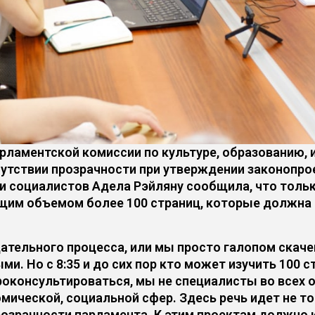
рламентской комиссии по культуре, образованию, 
утствии прозрачности при утверждении законопрое
и социалистов Адела Рэйляну сообщила, что только
им объемом более 100 страниц, которые должна б
дательного процесса, или мы просто галопом ска
и. Но с 8:35 и до сих пор кто может изучить 100 
роконсультироваться, мы не специалисты во всех о
омической, социальной сфер. Здесь речь идет не т
розрачности парламента. К этим проектам должно