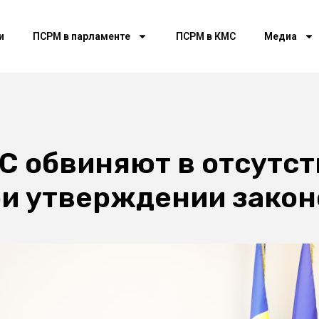
и
ПСРМ в парламенте
ПСРМ в КМС
Медиа
С обвиняют в отсутст
ри утверждении зако