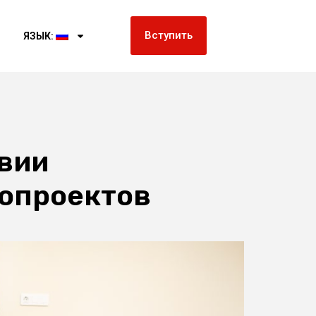
Вступить
ЯЗЫК:
вии
нопроектов