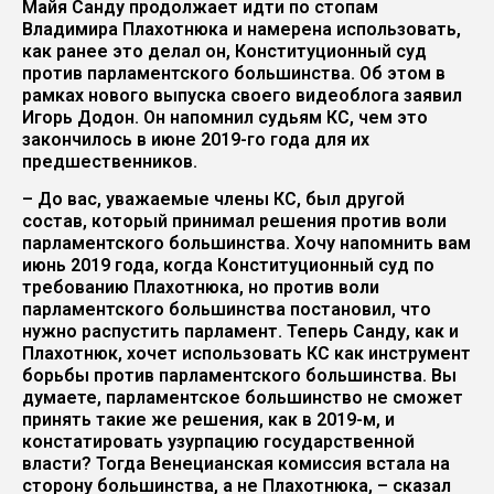
Майя Санду продолжает идти по стопам
Владимира Плахотнюка и намерена использовать,
как ранее это делал он, Конституционный суд
против парламентского большинства. Об этом в
рамках нового выпуска своего видеоблога заявил
Игорь Додон. Он напомнил судьям КС, чем это
закончилось в июне 2019-го года для их
предшественников.
– До вас, уважаемые члены КС, был другой
состав, который принимал решения против воли
парламентского большинства. Хочу напомнить вам
июнь 2019 года, когда Конституционный суд по
требованию Плахотнюка, но против воли
парламентского большинства постановил, что
нужно распустить парламент. Теперь Санду, как и
Плахотнюк, хочет использовать КС как инструмент
борьбы против парламентского большинства. Вы
думаете, парламентское большинство не сможет
принять такие же решения, как в 2019-м, и
констатировать узурпацию государственной
власти? Тогда Венецианская комиссия встала на
сторону большинства, а не Плахотнюка, – сказал