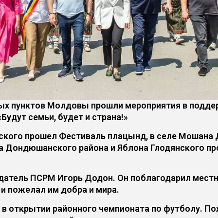
ых пунктов Молдовы прошли мероприятия в поддер
удут семьи, будет и страна!»
кского прошел Фестиваль плацынд, в селе Мошан
ва Дондюшанского района и Яблона Глодянского п
едатель ПСРМ Игорь Додон. Он поблагодарил мест
и пожелал им добра и мира.
 в открытии районного чемпионата по футболу. По