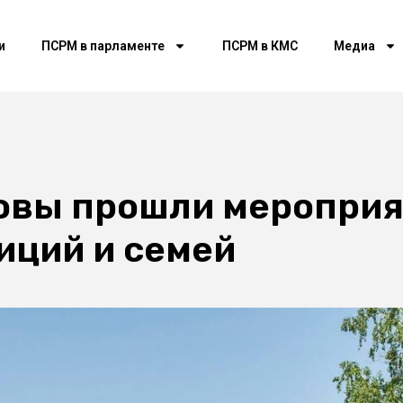
и
ПСРМ в парламенте
ПСРМ в КМС
Медиа
довы прошли мероприя
иций и семей