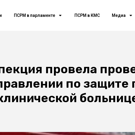
и
ПСРМ в парламенте
ПСРМ в КМС
Медиа
пекция провела прове
правлении по защите 
клинической больнице