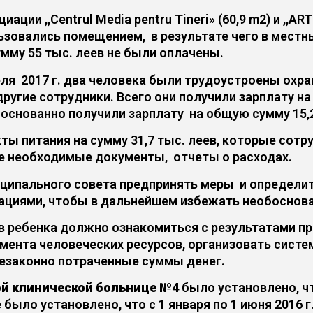
ии ,,Centrul Media pentru Tineri» (60,9 m2) и ,,ART
ьзовались помещением, в результате чего в местн
умму 55 тыс. леев не были оплачены.
реля 2017 г. два человека были трудоустроены охра
другие сотрудники. Всего они получили зарплату на
снованно получили зарплату на общую сумму 15,2
ы питания на сумму 31,7 тыс. леев, которые сотру
е необходимые документы, отчеты о расходах.
иципального совета предпринять меры и определ
ациями, чтобы в дальнейшем избежать необоснова
ав ребенка должно ознакомиться с результатами п
мента человеческих ресурсов, организовать сист
езаконно потраченные суммы денег.
й клинической больнице №4
было установлено, ч
е было установлено, что с 1 января по 1 июня 2016