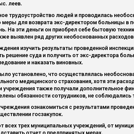
с. леев.
нное трудоустройство людей и проводилась необос
меры для возврата экс-директором больницы в по
ь. На эти деньги он приобрел себе бытовую техни
акже выявлен ряд других необоснованных расходов
еждения изучить результаты проведенной инспекци
ь решение суда и получить от экс-директора больн
едование и наказать виновных.
ыло установлено, что осуществлялась необоснова
льного медицинского страхования, хотя эти расх
и учреждения также получали дополнительное фин
делены обязанности сотрудников, не соблюдались
учреждения ознакомиться с результатами проведен
уществлении госзакупок.
т всех трех муниципальных учреждений, от муници
едставить отчет о предпринятых мерах.