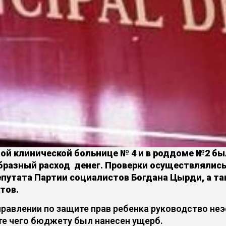
ьной клинической больнице № 4 и в роддоме №2 
бразный расход денег. Проверки осуществлялис
епутата Партии социалистов Богдана Цырди, а т
тов.
правлении по защите прав ребенка руководство н
те чего бюджету был нанесен ущерб.