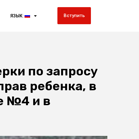
Вступить
ЯЗЫК:
рки по запросу
прав ребенка, в
 №4 и в