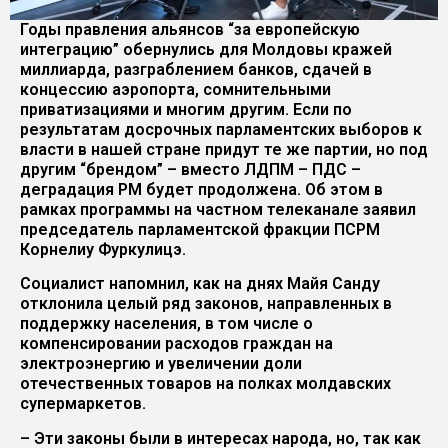
Годы правления альянсов “за европейскую
интеграцию” обернулись для Молдовы кражей
миллиарда, разграблением банков, сдачей в
концессию аэропорта, сомнительными
приватизациями и многим другим. Если по
результатам досрочных парламентских выборов к
власти в нашей стране придут те же партии, но под
другим “брендом” – вместо ЛДПМ – ПДС –
деградация РМ будет продолжена. Об этом в
рамках программы на частном телеканале заявил
председатель парламентской фракции ПСРМ
Корнелиу Фуркулицэ.
Социалист напомнил, как на днях Майя Санду
отклонила целый ряд законов, направленных в
поддержку населения, в том числе о
компенсировании расходов граждан на
электроэнергию и увеличении доли
отечественных товаров на полках молдавских
супермаркетов.
– Эти законы были в интересах народа, но, так как