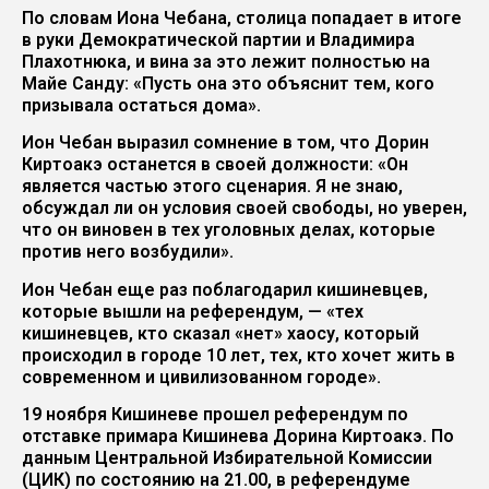
По словам Иона Чебана, столица попадает в итоге
в руки Демократической партии и Владимира
Плахотнюка, и вина за это лежит полностью на
Майе Санду: «Пусть она это объяснит тем, кого
призывала остаться дома».
Ион Чебан выразил сомнение в том, что Дорин
Киртоакэ останется в своей должности: «Он
является частью этого сценария. Я не знаю,
обсуждал ли он условия своей свободы, но уверен,
что он виновен в тех уголовных делах, которые
против него возбудили».
Ион Чебан еще раз поблагодарил кишиневцев,
которые вышли на референдум, — «тех
кишиневцев, кто сказал «нет» хаосу, который
происходил в городе 10 лет, тех, кто хочет жить в
современном и цивилизованном городе».
19 ноября Кишиневе прошел референдум по
отставке примара Кишинева Дорина Киртоакэ. По
данным Центральной Избирательной Комиссии
(ЦИК) по состоянию на 21.00, в референдуме