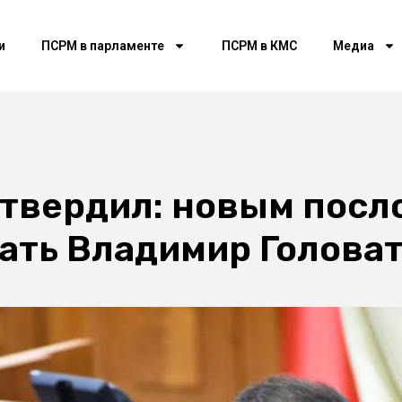
и
ПСРМ в парламенте
ПСРМ в КМС
Медиа
дтвердил: новым посл
тать Владимир Голова