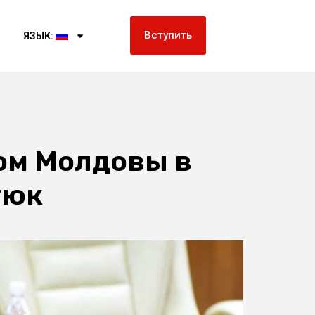
Вступить
ЯЗЫК:
ом Молдовы в
тюк