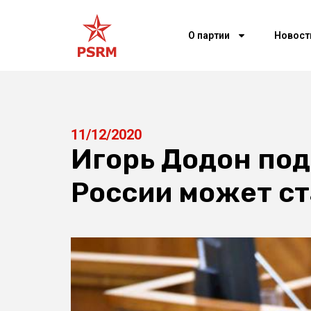
О партии
Новост
11/12/2020
Игорь Додон по
России может с