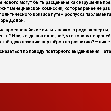
ие нового могут быть расценены как нарушение пр
жит Венецианской комиссии, которая ранее не ра
 политического кризиса путём роспуска парламент
горь Додон.
ые проевропейские силы и всякого рода эксперты,
а? Или, когда выгодно, всё, что говорят европейц
а твёрдую позицию партнёров по развитию? – пиш
ысказаться по поводу повторного выдвижения Ната