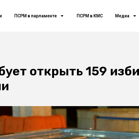
и
ПСРМ в парламенте
ПСРМ в КМС
Медиа
бует открыть 159 изб
ии