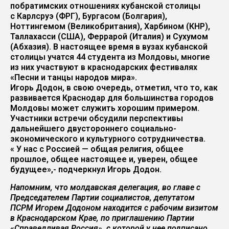
побратимских отношениях кубанской столицы
с Карлсруэ (ФРГ), Бургасом (Болгария),
Ноттингемом (Великобритания), Харбином (КНР),
Таллахасси (США), Феррарой (Италия) и Сухумом
(Абхазия). В настоящее время в вузах кубанской
столицы учатся 44 студента из Молдовы, многие
из них участвуют в краснодарских фестивалях
«Песни и танцы народов мира».
Игорь Додон, в свою очередь, отметил, что то, как
развивается Краснодар для большинства городов
Молдовы может служить хорошим примером.
Участники встречи обсудили перспективы
дальнейшего двустороннего социально-
экономического и культурного сотрудничества.
« У нас с Россией — общая религия, общее
прошлое, общее настоящее и, уверен, общее
будущее»,- подчеркнул Игорь Додон.
Напомним, что молдавская делегация, во главе с
Председателем Партии социалистов, депутатом
ПСРМ Игорем Додоном находится с рабочим визитом
в Краснодарском Крае, по приглашению Партии
«Справедливая Россия», с которой у нее подписано