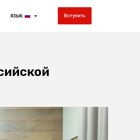
Вступить
ЯЗЫК:
сийской