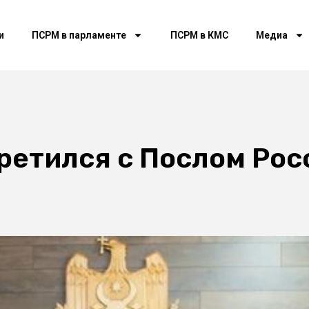
и
ПСРМ в парламенте
ПСРМ в КМС
Медиа
ретился с Послом Рос