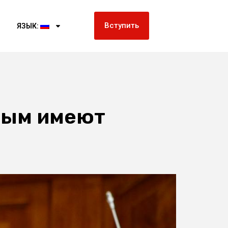
Вступить
ЯЗЫК:
ным имеют