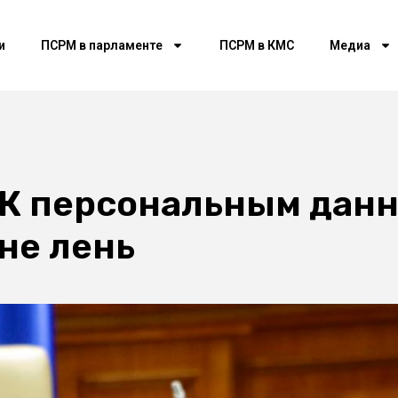
и
ПСРМ в парламенте
ПСРМ в КМС
Медиа
: К персональным дан
 не лень