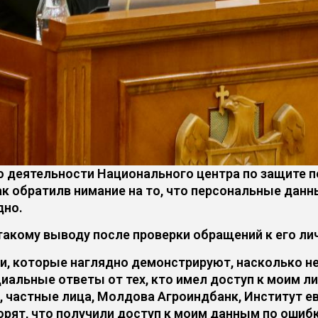
о деятельности Национального центра по защите п
ак обратилв нимание на то, что персональные дан
дно.
 такому выводу после проверки обращений к его л
ами, которые наглядно демонстрируют, насколько 
иальные ответы от тех, кто имел доступ к моим л
ы, частные лица, Молдова Агроиндбанк, Институт е
орят, что получили доступ к моим данным по ошибк