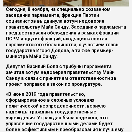
Сегодня, 8 ноября, на специально созванном
заседании парламента, фракция Партии
социалистов выдвинула вотум недоверия
правительству Майи Санду. Заседанию парламента
предшествовали обсуждения в рамках фракции
ПСРМ и других фракций, входящих в состав
парламентского большинства, с участием главы
государства Игоря Додона, а также премьер-
министра Майи Санду.
Депутат Василий Боля с трибуны парламента
зачитал вотум недоверия правительству Майи
Санду в связи с принятием ответственности за
проект поправок в закон по прокуратуре.
«В июне 2019 года правительство,
сформированное в сложных условиях
политической неопределенности, вернуло
надежды граждан в государственные
учреждения. У граждан была надежда, что
управление государственными делами будет
более эффективным и преобразования к лучшему