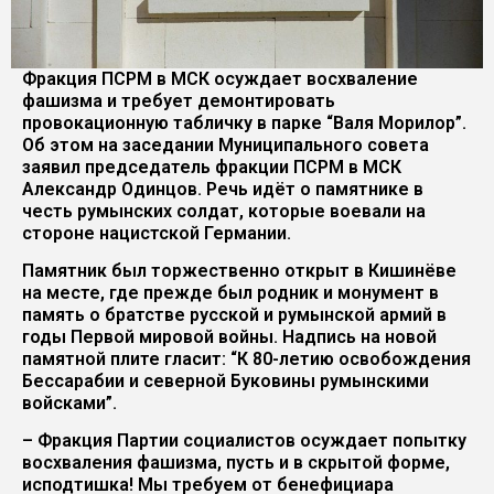
Фракция ПСРМ в МСК осуждает восхваление
фашизма и требует демонтировать
провокационную табличку в парке “Валя Морилор”.
Об этом на заседании Муниципального совета
заявил председатель фракции ПСРМ в МСК
Александр Одинцов. Речь идёт о памятнике в
честь румынских солдат, которые воевали на
стороне нацистской Германии.
Памятник был торжественно открыт в Кишинёве
на месте, где прежде был родник и монумент в
память о братстве русской и румынской армий в
годы Первой мировой войны. Надпись на новой
памятной плите гласит: “К 80-летию освобождения
Бессарабии и северной Буковины румынскими
войсками”.
– Фракция Партии социалистов осуждает попытку
восхваления фашизма, пусть и в скрытой форме,
исподтишка! Мы требуем от бенефициара