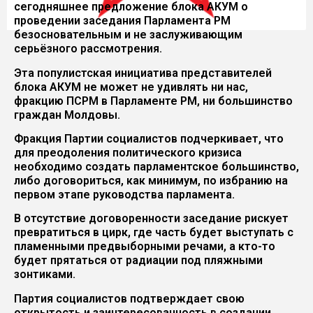
сегодняшнее предложение блока АКУМ о
проведении заседания Парламента РМ
безосновательным и не заслуживающим
серьёзного рассмотрения.
Эта популистская инициатива представителей
блока АКУМ не может не удивлять ни нас,
фракцию ПСРМ в Парламенте РМ, ни большинство
граждан Молдовы.
Фракция Партии социалистов подчеркивает, что
для преодоления политического кризиса
необходимо создать парламентское большинство,
либо договориться, как минимум, по избранию на
первом этапе руководства парламента.
В отсутствиe договоренности заседание рискует
превратиться в цирк, где часть будет выступать с
пламенными предвыборными речами, а кто-то
будет прятаться от радиации под пляжными
зонтиками.
Партия социалистов подтверждает свою
открытость и заинтересованность в создании