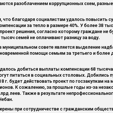
аются разоблачением коррупционных схем, разны
, что благодаря социалистам удалось повысить 
компенсации за тепло в размере 40%. У более 38 т
 проект решения, согласно которому граждане не б
5 тысяч семей не оплачивают разницу за воду.
 муниципальном совете является выделение надба
овременной помощи семьям за третьего и более д
удалось добиться выплаты компенсации 68 тысяч
огут питаться в социальных столовых. Добились 
018 г. будет действовать проект по госзакупкам н
ионов. К сожалению, за прошлые годы из-за неза
 млрд леев. Также в результате непрофессиональн
Чебан.
мерены при сотрудничестве с гражданским общест