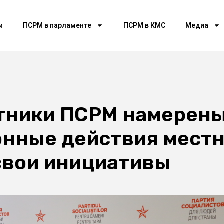
и
ПСРМ в парламенте
ПСРМ в КМС
Медиа
етники ПСРМ намерены
онные действия местн
свои инициативы