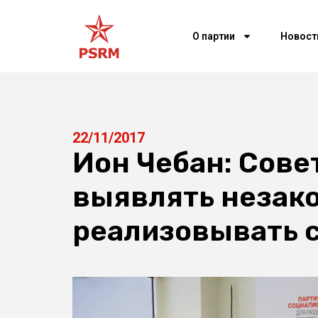
О партии
Новост
22/11/2017
Ион Чебан: Сов
выявлять незак
реализовывать 