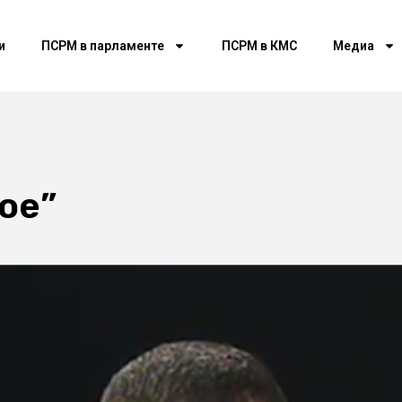
и
ПСРМ в парламенте
ПСРМ в КМС
Медиа
ое”