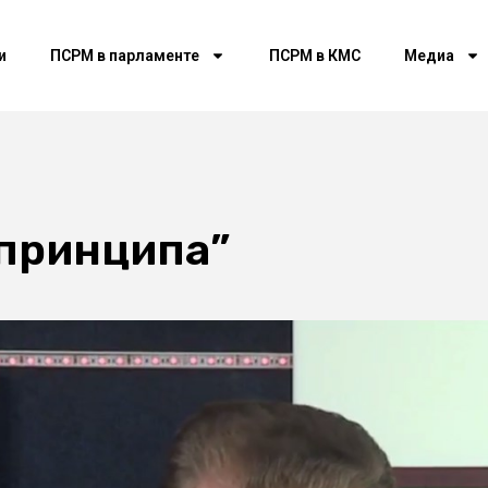
и
ПСРМ в парламенте
ПСРМ в КМС
Медиа
 принципа”