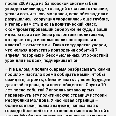
после 2009 года из банковской системы был
украден миллиард, что людей охватило отчаяние,
уехали сотни тысяч молдаван, сёла обезлюдели и
разрушились, коррупция укоренилась еще глубже,
и теперь вам стыдно за политический класс,
скомпрометировавший себя хуже некуда, а ваши
идеалы при этом были растоптаны политиками,
которые тогда использовали вас и пришли к
власти? – отметил он. Глава государства уверен,
что нельзя допустить повторения событий 7
апреля, позорных и бессмысленных. Это жесткий
урок для нас всех, подчеркивает он.
– И в целом, я полагаю, время разбрасывать камни
прошло – настало время собирать камни, чтобы
созидать, строить, обеспечивать лучшее будущее
для этой страны, для всего общества. Спустя 10
лет после событий 7 апреля настало время
перевернуть эту политическую страницу истории
Республики Молдова. У нас новая страница –
более светлая, полная надежд, написанная с
гораздо большей ответственностью и с заботой о
людях. Мы будем поступать именно так: мудро и