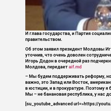
И глава государства, и Партия социа
правительством.
Об этом заявил президент Молдовы Иго
уточнив, что очень доволен сотруднич
Игорь Додон в очередной раз подчерк
Молдова, передает
aif.md
– Мы будем поддерживать реформу, но 
важно, это Запад или Восток, америка
в юстиции, и в прокуратуре. Поэтому 
Мы – не банановая республика, у нас 
[su_youtube_advanced url=»https://you