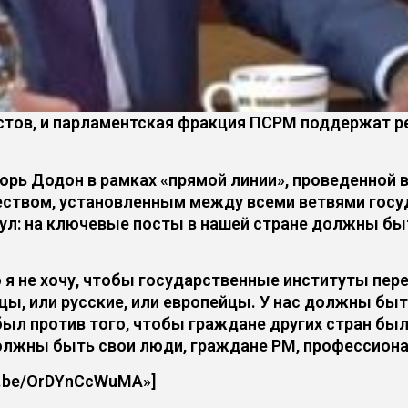
листов, и парламентская фракция ПСРМ поддержат 
рь Додон в рамках «прямой линии», проведенной 
еством, установленным между всеми ветвями госуд
нул: на ключевые посты в нашей стране должны б
я не хочу, чтобы государственные институты пере
нцы, или русские, или европейцы. У нас должны бы
я был против того, чтобы граждане других стран б
должны быть свои люди, граждане РМ, профессиона
tu.be/OrDYnCcWuMA»]