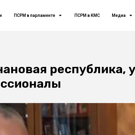
и
ПСРМ в парламенте
ПСРМ в КМС
Медиа
нановая республика, 
ессионалы