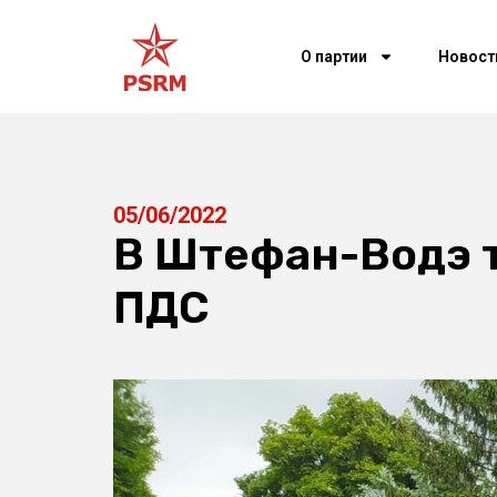
О партии
Новост
05/06/2022
В Штефан-Водэ 
ПДС