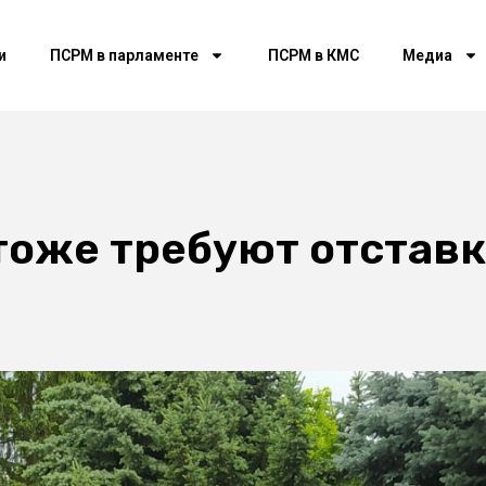
и
ПСРМ в парламенте
ПСРМ в КМС
Медиа
тоже требуют отставк