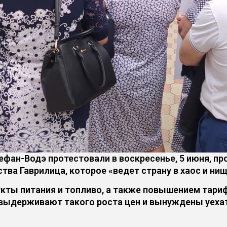
фан-Водэ протестовали в воскресенье, 5 июня, пр
ва Гаврилица, которое «ведет страну в хаос и нищ
кты питания и топливо, а также повышением тари
выдерживают такого роста цен и вынуждены уехать