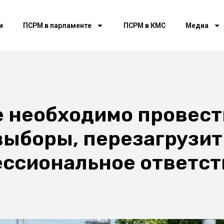
и
ПСРМ в парламенте
ПСРМ в КМС
Медиа
е необходимо провес
ыборы, перезагрузить
ессиональное ответс