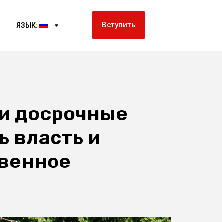
Вступить
ЯЗЫК:
ти досрочные
 власть и
твенное