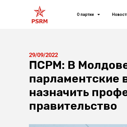
О партии
Новост
29/09/2022
ПСРМ: В Молдов
парламентские в
назначить проф
правительство