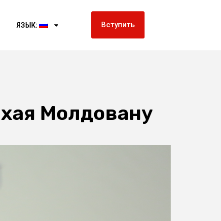
Вступить
ЯЗЫК:
ихая Молдовану