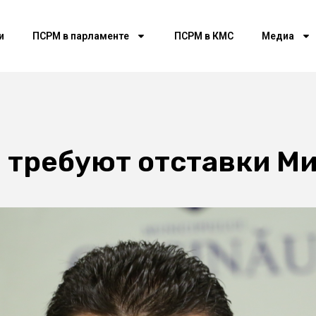
и
ПСРМ в парламенте
ПСРМ в КМС
Медиа
 требуют отставки М