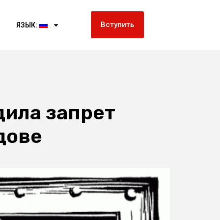
Вступить
ЯЗЫК:
дила запрет
дове