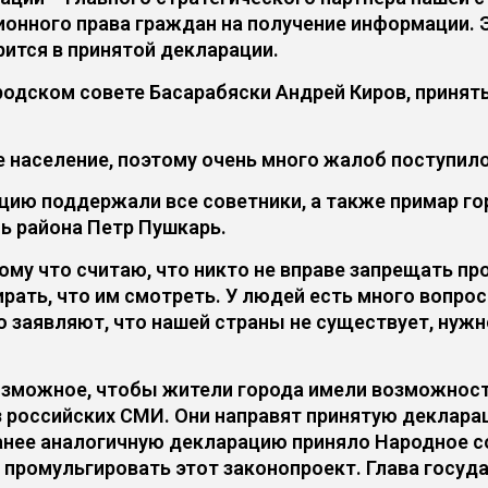
ионного права граждан на получение информации. 
ится в принятой декларации.
одском совете Басарабяски Андрей Киров, принят
 население, поэтому очень много жалоб поступило 
ю поддержали все советники, а также примар го
ь района Петр Пушкарь.
ому что считаю, что никто не вправе запрещать пр
ать, что им смотреть. У людей есть много вопро
 заявляют, что нашей страны не существует, нужно
возможное, чтобы жители города имели возможнос
из российских СМИ. Они направят принятую деклара
анее аналогичную декларацию приняло Народное со
 промульгировать этот законопроект. Глава госуда