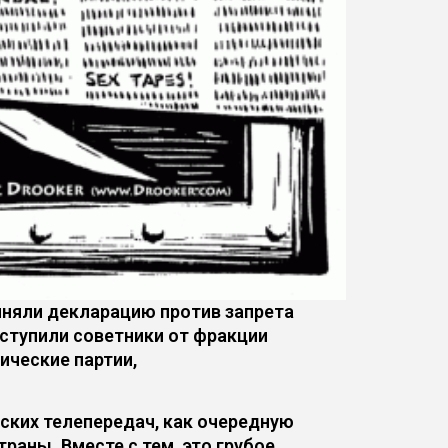
риняли декларацию против запрета
ступили советники от фракции
ические партии,
ких телепередач, как очередную
раны. Вместе с тем, это грубое