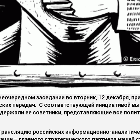
неочередном заседании во вторник, 12 декабря, п
ких передач. С соответствующей инициативой вы
ддержали ее советники, представляющие все полит
трансляцию российских информационно-аналитичес
ции – главного стратегического партнера нашей ст