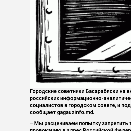
Городские советники Басарабяски на в
российских информационно-аналитичес
социалистов в городском совете, и по
сообщает gagauzinfo.md.
– Мы расцениваем попытку запретить 
провокацию в адрес Российской Федера