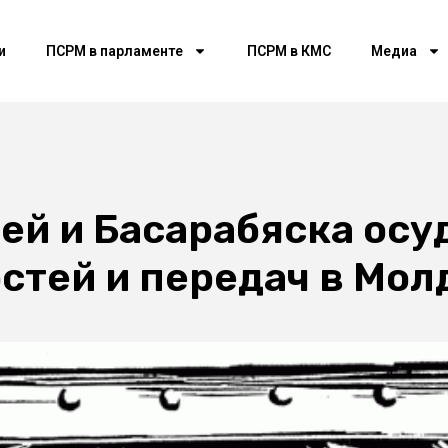
и
ПСРМ в парламенте
ПСРМ в КМС
Медиа
ией и Басарабяска осу
стей и передач в Мол