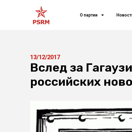
О партии
Новост
13/12/2017
Вслед за Гагауз
российских ново