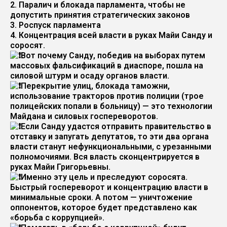
2. Паралич и блокада парламента, чтобы не
допустить принятия стратегических законов
3. Роспуск парламента
4. Концентрация всей власти в руках Майи Санду и
соросят.
Вот почему Санду, победив на выборах путем
массовых фальсификаций в диаспоре, пошла на
силовой штурм и осаду органов власти.
Перекрытие улиц, блокада таможни,
использование тракторов против полиции (трое
полицейских попали в больницу) — это технологии
Майдана и силовых госпереворотов.
Если Санду удастся отправить правительство в
отставку и запугать депутатов, то эти два органа
власти станут нефункциональными, с урезанными
полномочиями. Вся власть сконцентрируется в
руках Майи Григорьевны.
Именно эту цель и преследуют соросята.
Быстрый госпереворот и концентрацию власти в
минимальные сроки. А потом — уничтожение
оппонентов, которое будет представлено как
«борьба с коррупцией».