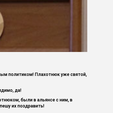
ным политиком! Плахотнюк уже святой,
димо, да!
тнюком, были в альянсе с ним, в
спешу их поздравить!