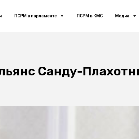
и
ПСРМ в парламенте
ПСРМ в КМС
Медиа
Альянс Санду-Плахот