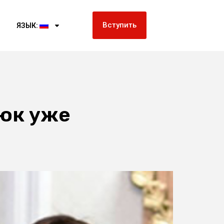
Вступить
ЯЗЫК:
нюк уже