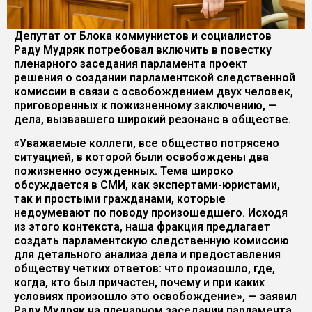
Депутат от Блока коммунистов и социалистов
Раду Мудряк потребовал включить в повестку
пленарного заседания парламента проект
решения о создании парламентской следственной
комиссии в связи с освобождением двух человек,
приговоренных к пожизненному заключению, —
дела, вызвавшего широкий резонанс в обществе.
«Уважаемые коллеги, все общество потрясено
ситуацией, в которой были освобождены два
пожизненно осужденных. Тема широко
обсуждается в СМИ, как экспертами-юристами,
так и простыми гражданами, которые
недоумевают по поводу произошедшего. Исходя
из этого контекста, наша фракция предлагает
создать парламентскую следственную комиссию
для детального анализа дела и предоставления
обществу четких ответов: что произошло, где,
когда, кто был причастен, почему и при каких
условиях произошло это освобождение», — заявил
Раду Мудряк на пленарном заседании парламента.