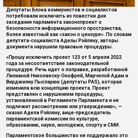
Депутаты Блока коммунистов и социалистов
потребовали исключить из повестки дня
заседания парламента законопроект о
безопасности информационного пространства,
более известный как «закон о цензуре». По словам
депутата-социалиста Аделы Рэйляну, авторы
документа нарушили правовые процедуры.
«Прошу исключить проект 123 от 5 апреля 2022
года за несоответствие законодательной
процедуре. Речь идет о поправке, разработанной
Лилианой Николаеску-Онофрей, Марчелой Адам и
Вирджилиу Пысларюк (депутаты PAS), которая
изменила всю концепцию проекта. Проект
представлен с нарушением процедуры,
установленной в Регламенте Парламента и не
подлежит рассмотрению или утверждению», —
сказал Адела Рэйляну, вице-председатель
парламентской комиссии по культуре,
образованию, науке, молодежи, спорту и СМИ.
Парламентское большинство не поддержало это