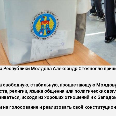
а Республики Молдова Александр Стояногло прише
а свободную, стабильную, процветающую Молдову,
ста, религии, языка общения или политических взг
виваться, исходя из хороших отношений и с Западом
 на голосование и реализовать своё конституцион