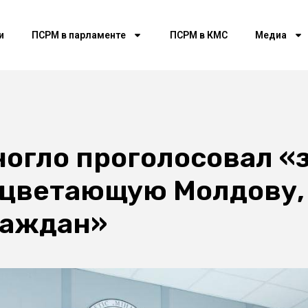
и
ПСРМ в парламенте
ПСРМ в КМС
Медиа
огло проголосовал «
оцветающую Молдову, 
раждан»