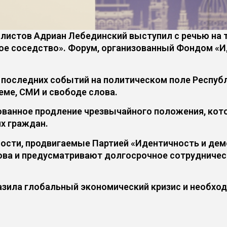
листов Адриан Лебединский выступил с речью на т
ое соседство». Форум, организованный Фондом «И
у последних событий на политическом поле Респу
еме, СМИ и свободе слова.
ованное продление чрезвычайного положения, кот
х граждан.
ности, продвигаемые Партией «Идентичность и дем
ва и предусматривают долгосрочное сотрудничест
азила глобальный экономический кризис и необхо