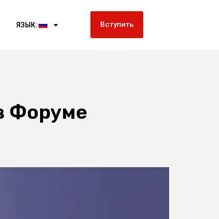
Вступить
ЯЗЫК:
в Форуме