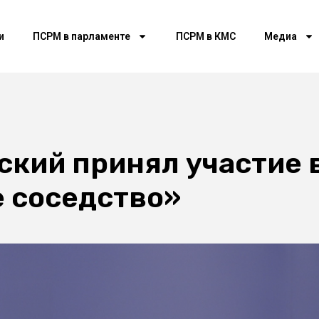
и
ПСРМ в парламенте
ПСРМ в КМС
Медиа
ский принял участие 
е соседство»