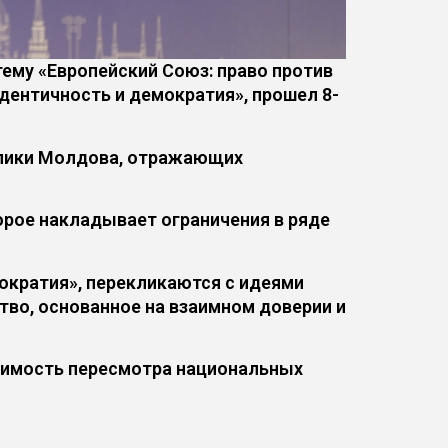
ему «Европейский Союз: право против
дентичность и демократия», прошел 8-
блики Молдова, отражающих
орое накладывает ограничения в ряде
ократия», перекликаются с идеями
во, основанное на взаимном доверии и
димость пересмотра национальных