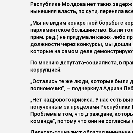
Республике Молдова нет таких задержан
нынешняя власть, по сути, переняла в
„Мы не видим конкретной борьбы с корр
парламентское большинство. Были тол
прим. ред.) не придумали каких-либо п
должности через конкурсы, мы дошли 
которые на самом деле демонстрируют:
По мнению депутата-социалиста, в пр
коррупцией.
„Остались те же люди, которые были 
полномочия”, — подчеркнул Адриан Ле
„Нет кадрового кризиса. У нас есть в
полученным за пределами Республики М
Проблема в том, что „граждане, котор
команде”, потому что они не согласны
Депутат-социалист обратил внимание 