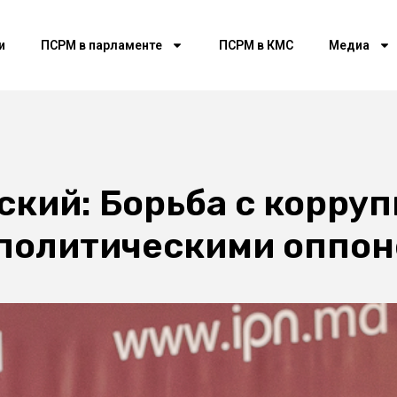
и
ПСРМ в парламенте
ПСРМ в КМС
Медиа
кий: Борьба с корруп
 политическими оппо