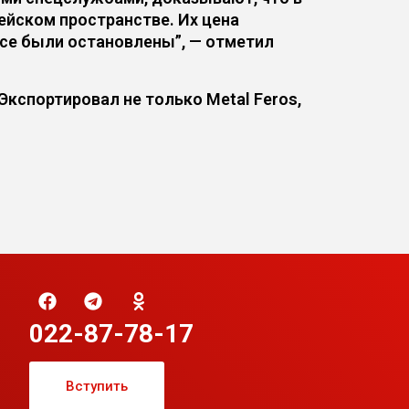
ейском пространстве. Их цена
все были остановлены”, — отметил
кспортировал не только Metal Feros,
022-87-78-17
Вступить