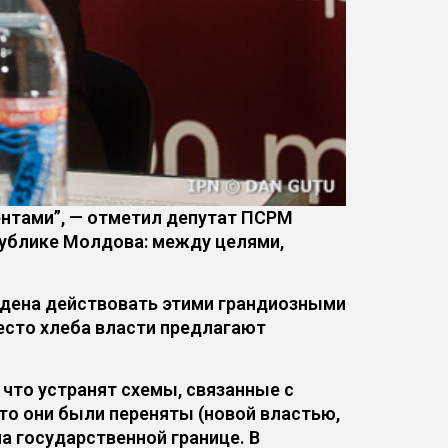
ентами”, — отметил депутат ПСРМ
спублике Молдова: между целями,
ждена действовать этими грандиозными
есто хлеба власти предлагают
 что устранят схемы, связанные с
, то они были переняты (новой властью,
а государственной границе. В