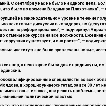
ий. С сентября у нас не было ни одного дела. Бо
се, что было во времена Владимира Плахотнюка”, —
упцией на законодательном уровне в течение полу
ько некоторые дискуссии в коридорах, но (депута
роектов по реформированию”, — подчеркнул Адриан
до отмены конкурсов на все должности. Ежедневн
 коррупция существует, и она растет”, — подчеркн
авовые институты не были привлечены новые, чест
до сих пор, а некоторые были даже продвинуты, и
бединский.
ысококвалифицированные специалисты во всех облас
олдова, в хороших университетах, за все 30 лет н
ые имеют опыт и знают, как решать проблемы, не х
 с нынешней политической властью.
на то, что расследования, проведенные европейск