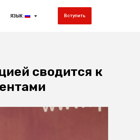
Вступить
ЯЗЫК:
цией сводится к
нентами