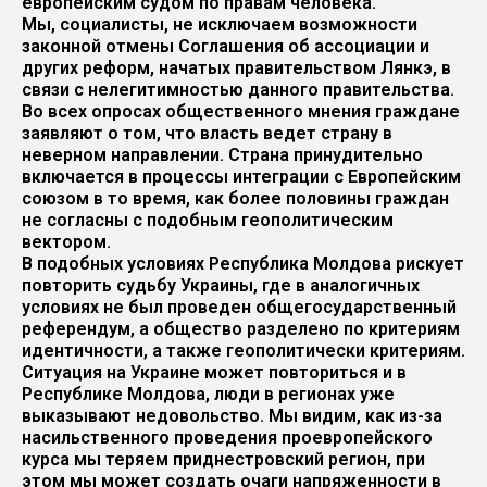
европейским судом по правам человека.
Мы, социалисты, не исключаем возможности
законной отмены Соглашения об ассоциации и
других реформ, начатых правительством Лянкэ, в
связи с нелегитимностью данного правительства.
Во всех опросах общественного мнения граждане
заявляют о том, что власть ведет страну в
неверном направлении. Страна принудительно
включается в процессы интеграции с Европейским
союзом в то время, как более половины граждан
не согласны с подобным геополитическим
вектором.
В подобных условиях Республика Молдова рискует
повторить судьбу Украины, где в аналогичных
условиях не был проведен общегосударственный
референдум, а общество разделено по критериям
идентичности, а также геополитически критериям.
Ситуация на Украине может повториться и в
Республике Молдова, люди в регионах уже
выказывают недовольство. Мы видим, как из-за
насильственного проведения проевропейского
курса мы теряем приднестровский регион, при
этом мы может создать очаги напряженности в