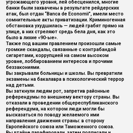
угрожающего уровня, лей обесценился, многие
банки были захвачены в результате рейдерских
атак, был отдан “Banca de Economii”, имели место
сомнительные акты приватизации. Криминогенная
обстановка ухудшилась — людей грабят прямо на
улице, в них стреляют средь бела дня, как это
было в лихие «90-ые».
Также под вашим правлением произошли самые
громкие скандалы, связанные с контрабандой
сигаретами, коррупцией на самом высоком
уровне, лоббированием интересов и прочими
беззакониями.
Вы закрывали больницы и школы. Вы превратили
экзамены на бакалавра в психологический террор
над детьми.
Вы заткнули людям рот, запретив районные
референдумы по внешнему вектору страны. Вы
отказали в проведении общереспубликанского
референдума, на котором люди могли бы
высказаться по поводу желаемого ими
направления движения страны: в сторону
Европейского союза или Таможенного союза.
Вы втайне парафировали, затем подписали и