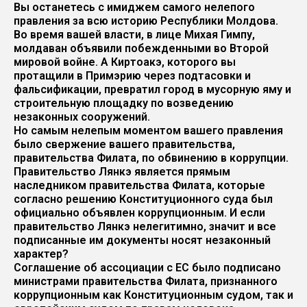
Вы останетесь с имиджем самого нелепого
правления за всю историю Республики Молдова.
Во время вашей власти, в лице Михая Гимпу,
молдаван объявили побежденными во Второй
мировой войне. А Киртоакэ, которого вы
протащили в Примэрию через подтасовки и
фальсификации, превратил город в мусорную яму и
строительную площадку по возведению
незаконных сооружений.
Но самым нелепым моментом вашего правления
было свержение вашего правительства,
правительства Филата, по обвинению в коррупции.
Правительство Лянкэ является прямым
наследником правительства Филата, которые
согласно решению Конституционного суда был
официально объявлен коррупционным. И если
правительство Лянкэ нелегитимно, значит и все
подписанные им документы носят незаконный
характер?
Соглашение об ассоциации с ЕС было подписано
министрами правительства Филата, признанного
коррупционным как Конституционным судом, так и