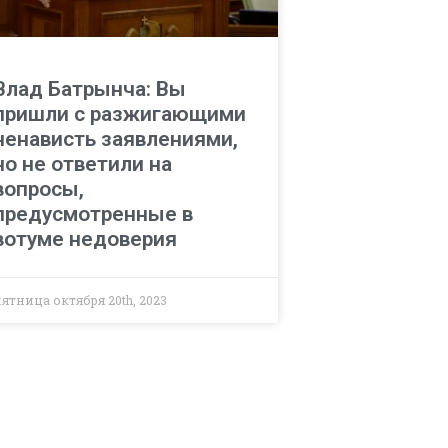
Влад Батрынча: Вы
пришли с разжигающими
ненависть заявлениями,
но не ответили на
вопросы,
предусмотренные в
вотуме недоверия
пятница октября 20th, 2023