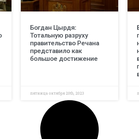
Богдан Цырдя:
о
Тотальную разруху
правительство Речана
представило как
большое достижение
пятница октября 20th, 2023