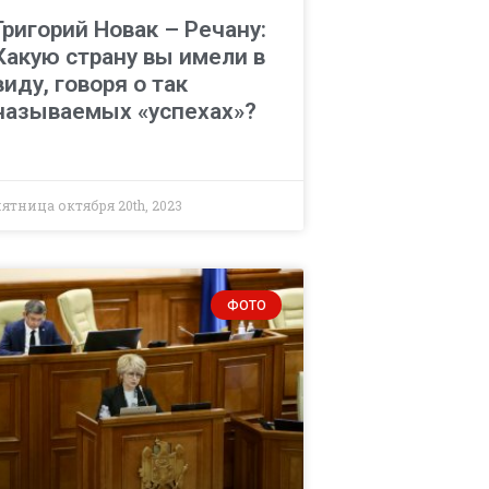
Григорий Новак – Речану:
Какую страну вы имели в
виду, говоря о так
называемых «успехах»?
пятница октября 20th, 2023
ФОТО