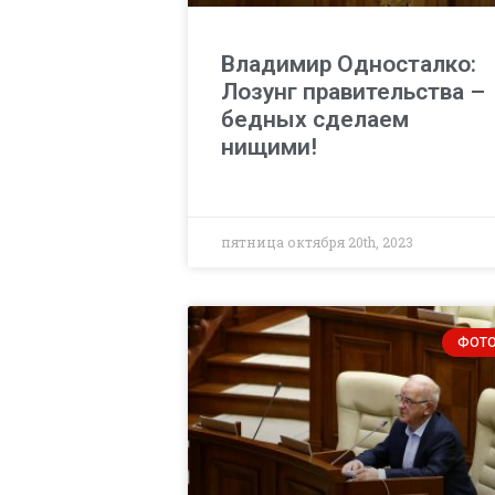
Владимир Односталко:
Лозунг правительства –
бедных сделаем
нищими!
пятница октября 20th, 2023
ФОТ