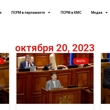
и
ПСРМ в парламенте
ПСРМ в КМС
Медиа
октября 20, 2023
О
ФОТО