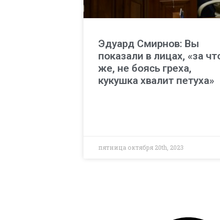
Эдуард Смирнов: Вы
показали в лицах, «за чт
же, не боясь греха,
кукушка хвалит петуха»
пятница октября 20th, 2023