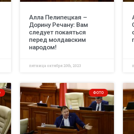
Алла Пелипецкая –
Дорину Речану: Вам
следует покаяться
перед молдавским
народом!
пятница октября 20th, 2023
О
ФОТО