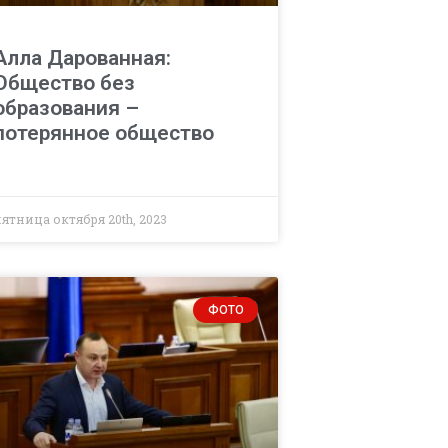
Алла Дарованная:
Общество без
образования –
потерянное общество
пятница октября 20th, 2023
ФОТО