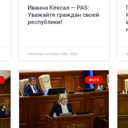
т
Иванна Кёксал — PAS:
Уважайте граждан своей
республики!
пятница октября 20th, 2023
О
ФОТО