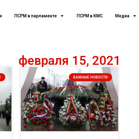
и
ПСРМ в парламенте
ПСРМ в КМС
Медиа
февраля 15, 2021
И
ВАЖНЫЕ НОВОСТИ