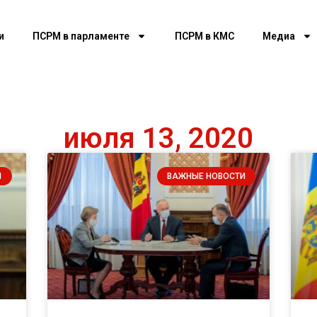
и
ПСРМ в парламенте
ПСРМ в КМС
Медиа
июля 13, 2020
И
ВАЖНЫЕ НОВОСТИ