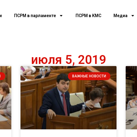
и
ПСРМ в парламенте
ПСРМ в КМС
Медиа
июля 5, 2019
И
ВАЖНЫЕ НОВОСТИ