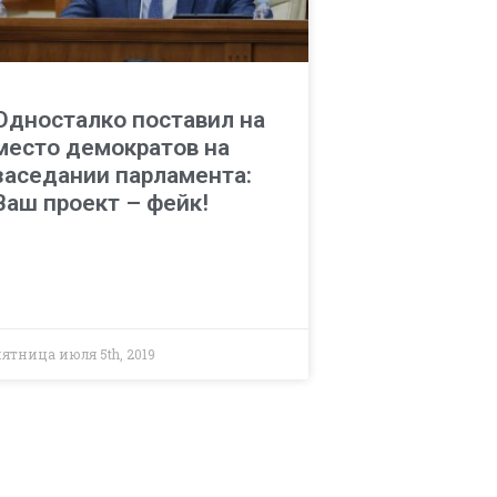
Односталко поставил на
место демократов на
заседании парламента:
Ваш проект – фейк!
ятница июля 5th, 2019