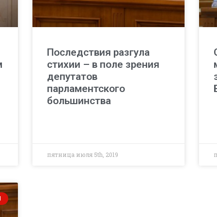
Последствия разгула
м
стихии – в поле зрения
депутатов
парламентского
большинства
пятница июля 5th, 2019
п
И