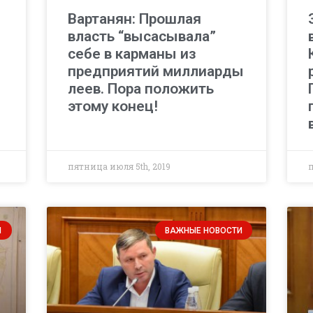
Вартанян: Прошлая
власть “высасывала”
себе в карманы из
предприятий миллиарды
леев. Пора положить
этому конец!
пятница июля 5th, 2019
п
И
ВАЖНЫЕ НОВОСТИ