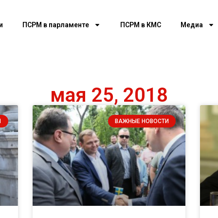
и
ПСРМ в парламенте
ПСРМ в КМС
Медиа
мая 25, 2018
И
ВАЖНЫЕ НОВОСТИ