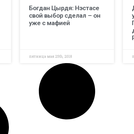
Богдан Цырдя: Нэстасе
свой выбор сделал – он
уже с мафией
пятница мая 25th, 2018
п