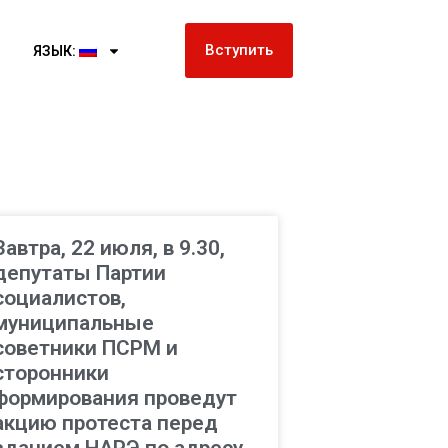
Вступить
ЯЗЫК:
Завтра, 22 июля, в 9.30,
депутаты Партии
социалистов,
муниципальные
советники ПСРМ и
сторонники
формирования проведут
акцию протеста перед
зданием НАРЭ по адресу