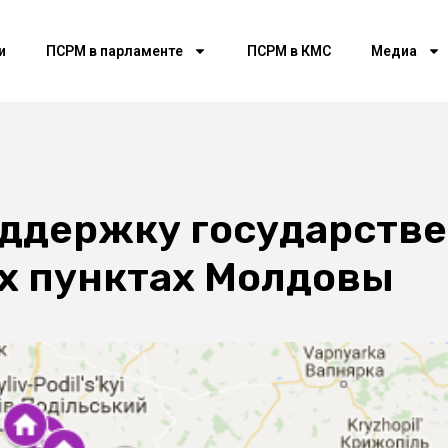
и
ПСРМ в парламенте
ПСРМ в КМС
Медиа
оддержку государств
ых пунктах Молдовы