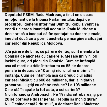
Deputatul PSRM, Radu Mudreac, a ținut un discurs
emoționant de la tribuna Parlamentului, după ce
procurorul general interimar Dumitru Robu a venit să
ceară ridicarea imunității acestuia. Radu Mudreac a
declarat că a început să fie șantajat cu dosare penale,
imediat după ce a pornit ancheta pe marginea situației
carierilor din Republica Moldova.
„Cu părere de bine, cu părere de rău, sunt membru la
Comisia de anchetă cu carierele. Mesaje îmi vin, ori
închizi gura, ori pleci din Comisie. Cum se întâmplă
așa că marți eu ridic întrebarea cu 55 de dosare
penale în decurs de 10 ani și nici unul nu e trimis în
instanță. Cum se întâmplă așa că prejudiciul adus
carierei Micăuți cu 600 de milioane, dar la inițiativa
procurorului știți cu cât se reduce? La 103 milioane.
Cine stă în spate la tot asta, a cui carieră?
Nichiforciuc și Andronachi. Pe 19 ridic întrebarea, și pe
20 se pornește dosar penal. Trebuia să închid gura?
Nu. E coincidență? Nu știu!”, a declarat Radu Mudreac.