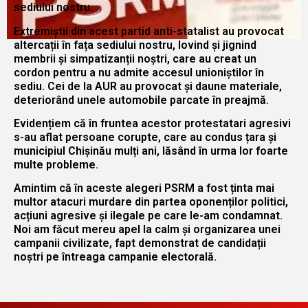
sediului nostru.
Extremiștii din acest partid anti-statalist au provocat
altercații în fața sediului nostru, lovind și jignind
membrii și simpatizanții noștri, care au creat un
cordon pentru a nu admite accesul unioniștilor în
sediu. Cei de la AUR au provocat și daune materiale,
deteriorând unele automobile parcate în preajmă.
Evidențiem că în fruntea acestor protestatari agresivi
s-au aflat persoane corupte, care au condus țara și
municipiul Chișinău mulți ani, lăsând în urma lor foarte
multe probleme.
Amintim că în aceste alegeri PSRM a fost ținta mai
multor atacuri murdare din partea oponenților politici,
acțiuni agresive și ilegale pe care le-am condamnat.
Noi am făcut mereu apel la calm și organizarea unei
campanii civilizate, fapt demonstrat de candidații
noștri pe întreaga campanie electorală.