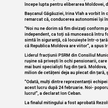
începe lupta pentru eliberarea Moldovei, de
Bașcanul Găgăuziei, Irina Vlah a vorbit în 
remarcat că, conducerea autonomiei își în
”Noi nu ne dorim să fim divizați conform pr
independent, ca toți să muncească întru fort
simtă în siguranță, că locuiește într-o ța
că Republica Moldova are viitor”, a spus Ir
Liderul fracțiunii PSRM din Consiliul Munici
rușine să privești în ochi pensionarii, ca
mai buni specialiști fug din țară. Moldova,
milion de cetățeni deja au plecat din țară, ș
”Odată, mulți dintre reprezentanții echipe
acest lucru după 24 februarie. Noi- poporu
lucru!”, a declarat Ion Ceban.
La finalul mitingului a fost aprobată Rezolu