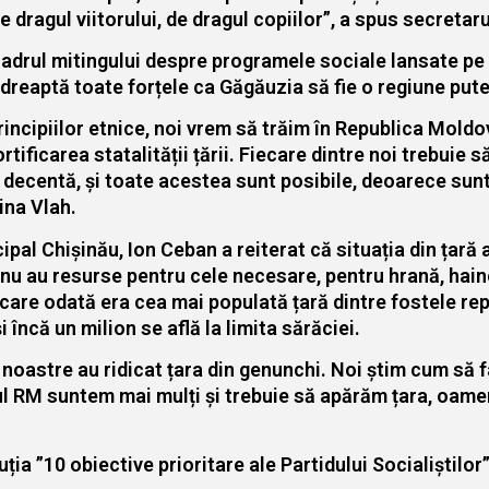
 dragul viitorului, de dragul copiilor”, a spus secretar
cadrul mitingului despre programele sociale lansate pe te
dreaptă toate forțele ca Găgăuzia să fie o regiune put
incipiilor etnice, noi vrem să trăim în Republica Moldo
ificarea statalității țării. Fiecare dintre noi trebuie s
ră decentă, și toate acestea sunt posibile, deoarece su
ina Vlah.
pal Chișinău, Ion Ceban a reiterat că situația din țară a
re nu au resurse pentru cele necesare, pentru hrană, ha
 care odată era cea mai populată țară dintre fostele re
i încă un milion se află la limita sărăciei.
i noastre au ridicat țara din genunchi. Noi știm cum să
l RM suntem mai mulți și trebuie să apărăm țara, oameni
ția ”10 obiective prioritare ale Partidului Socialiștilor”