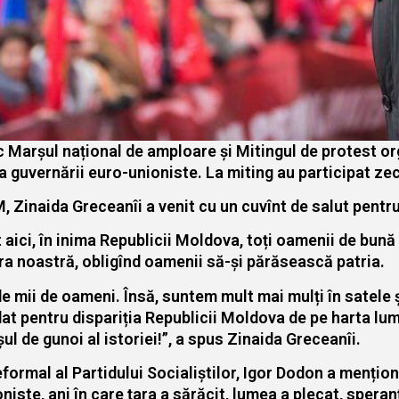
c Marșul național de amploare și Mitingul de protest or
 a guvernării euro-unioniste. La miting au participat zec
, Zinaida Greceanîi a venit cu un cuvînt de salut pentru 
at aici, în inima Republicii Moldova, toți oamenii de bun
ra noastră, obligînd oamenii să-și părăsească patria.
e mii de oameni. Însă, suntem mult mai mulți în satele 
at pentru dispariția Republicii Moldova de pe harta lumi
ul de gunoi al istoriei!”, a spus Zinaida Greceanîi.
formal al Partidului Socialiștilor, Igor Dodon a mențion
iste, ani în care țara a sărăcit, lumea a plecat, speran