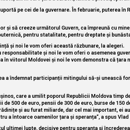
 suportă pe cei de la guvernare. În februarie, puterea î
rilor și să creeze următorul Guvern, ca împreună cu min
ternică, pentru statalitate, pentru dreptate și bunăst
ință și noi le vom oferi această răzbunare, la alegeri.
u responsabilitate și noi le vom oferi o asemenea guve
ea în viitorul Moldovei și noi le vom demonstra că țara n
a a îndemnat participanții mitingului să-și unească for
inos, care a umilit poporul Republicii Moldova timp de 
i de 500 de euro, pensii de 300 de euro, burse de 150 d
rădinițe și au furat miliarde, dar cel mai important, ei 
tru a întoarce oamenilor țara și speranța”, a spus Vlad
artul ultimei lupte, decisive pentru speranța și încredere