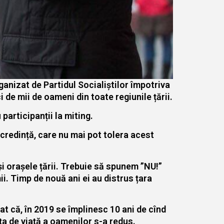
ganizat de Partidul Socialiștilor împotriva
i de mii de oameni din toate regiunile țării.
participanții la miting.
ă credință, care nu mai pot tolera acest
și orașele țării. Trebuie să spunem ”NU!”
i. Timp de nouă ani ei au distrus țara
at că, în 2019 se împlinesc 10 ani de cînd
ța de viață a oamenilor s-a redus.