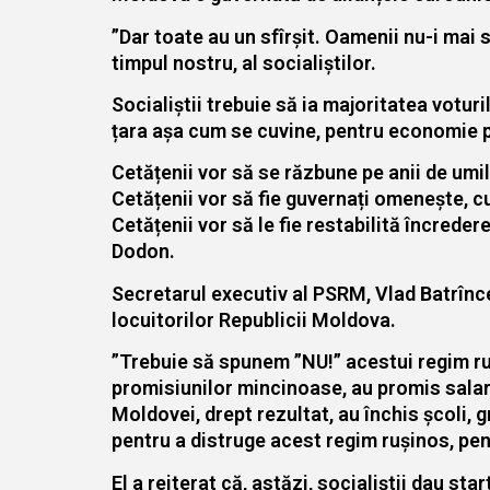
”Dar toate au un sfîrșit. Oamenii nu-i mai
timpul nostru, al socialiștilor.
Socialiștii trebuie să ia majoritatea votu
țara așa cum se cuvine, pentru economie pu
Cetățenii vor să se răzbune pe anii de umil
Cetățenii vor să fie guvernați omenește, c
Cetățenii vor să le fie restabilită încreder
Dodon.
Secretarul executiv al PSRM, Vlad Batrînce
locuitorilor Republicii Moldova.
”Trebuie să spunem ”NU!” acestui regim ruș
promisiunilor mincinoase, au promis salari
Moldovei, drept rezultat, au închis școli, g
pentru a distruge acest regim rușinos, pen
El a reiterat că, astăzi, socialiștii dau st