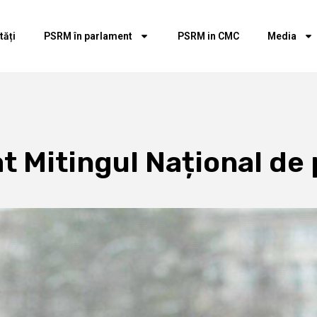
tăți
PSRM în parlament
PSRM in CMC
Media
 Mitingul Național de 