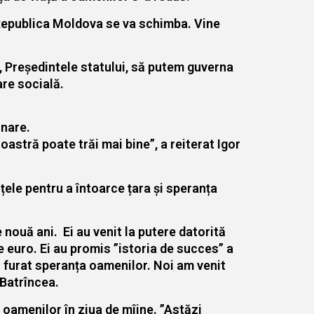
n Republica Moldova se va schimba. Vine
e, Președintele statului, să putem guverna
are socială.
rnare.
oastră poate trăi mai bine”, a reiterat Igor
țele pentru a întoarce țara și speranța
nouă ani. Ei au venit la putere datorită
e euro. Ei au promis ”istoria de succes” a
au furat speranța oamenilor. Noi am venit
 Batrîncea.
a oamenilor în ziua de mîine. ”Astăzi