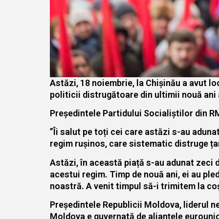
Astăzi, 18 noiembrie, la Chișinău a avut lo
politicii distrugătoare din ultimii nouă ani
Președintele Partidului Socialiștilor din RM
”Îi salut pe toți cei care astăzi s-au adun
regim rușinos, care sistematic distruge ța
Astăzi, în această piață s-au adunat zeci d
acestui regim. Timp de nouă ani, ei au pled
noastră. A venit timpul să-i trimitem la coș
Președintele Republicii Moldova, liderul ne
Moldova e guvernată de alianțele eurounion