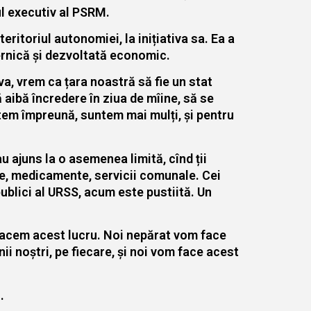
ul executiv al PSRM.
ritoriul autonomiei, la inițiativa sa. Ea a
ernică și dezvoltată economic.
va, vrem ca țara noastră să fie un stat
ă aibă încredere în ziua de mîine, să se
ntem împreună, suntem mai mulți, și pentru
u ajuns la o asemenea limită, cînd ții
ine, medicamente, servicii comunale. Cei
publici al URSS, acum este pustiită. Un
 facem acest lucru. Noi nepărat vom face
i noștri, pe fiecare, și noi vom face acest
.