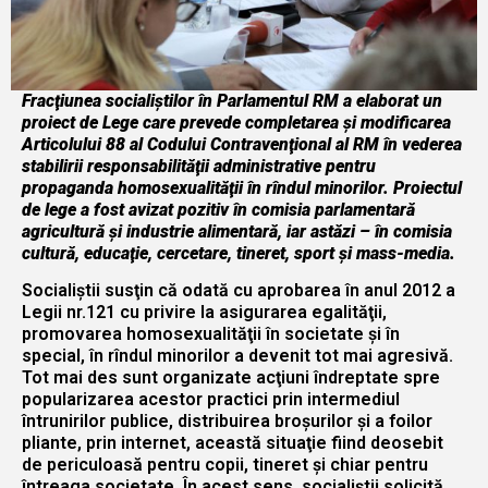
Fracţiunea socialiştilor în Parlamentul RM a elaborat un
proiect de Lege care prevede completarea şi modificarea
Articolului 88 al Codului Contravenţional al RM în vederea
stabilirii responsabilităţii administrative pentru
propaganda homosexualităţii în rîndul minorilor. Proiectul
de lege a fost avizat pozitiv în comisia parlamentară
agricultură şi industrie alimentară, iar astăzi – în comisia
cultură, educaţie, cercetare, tineret, sport şi mass-media
.
Socialiştii susţin că odată cu aprobarea în anul 2012 a
Legii nr.121 cu privire la asigurarea egalităţii,
promovarea homosexualităţii în societate şi în
special, în rîndul minorilor a devenit tot mai agresivă.
Tot mai des sunt organizate acţiuni îndreptate spre
popularizarea acestor practici prin intermediul
întrunirilor publice, distribuirea broşurilor şi a foilor
pliante, prin internet, această situaţie fiind deosebit
de periculoasă pentru copii, tineret şi chiar pentru
întreaga societate. În acest sens, socialiştii solicită