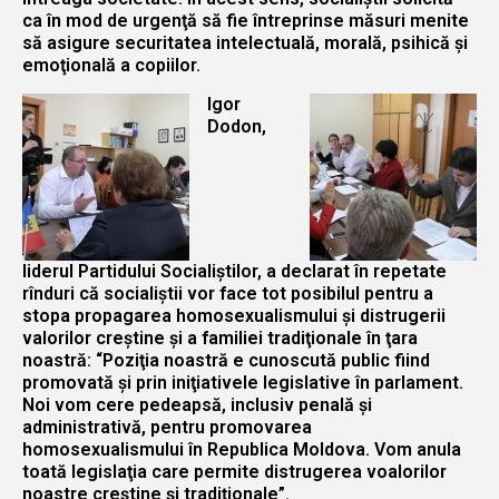
ca în mod de urgenţă să fie întreprinse măsuri menite
să asigure securitatea intelectuală, morală, psihică şi
emoţională a copiilor.
Igor
Dodon,
liderul Partidului Socialiştilor, a declarat în repetate
rînduri că socialiştii vor face tot posibilul pentru a
stopa propagarea homosexualismului şi distrugerii
valorilor creştine şi a familiei tradiţionale în ţara
noastră: “Poziţia noastră e cunoscută public fiind
promovată şi prin iniţiativele legislative în parlament.
Noi vom cere pedeapsă, inclusiv penală şi
administrativă, pentru promovarea
homosexualismului în Republica Moldova. Vom anula
toată legislaţia care permite distrugerea voalorilor
noastre creştine şi tradiţionale”.