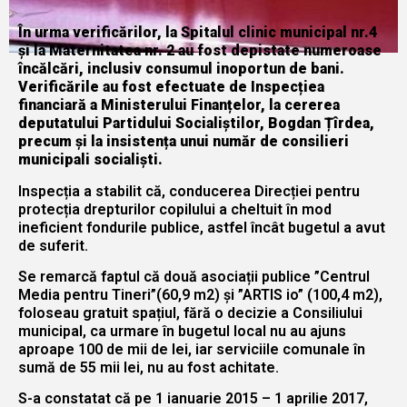
În urma verificărilor, la Spitalul clinic municipal nr.4
și la Maternitatea nr. 2 au fost depistate numeroase
încălcări, inclusiv consumul inoportun de bani.
Verificările au fost efectuate de Inspecțiea
financiară a Ministerului Finanțelor, la cererea
deputatului Partidului Socialiștilor, Bogdan Țîrdea,
precum și la insistența unui număr de consilieri
municipali socialiști.
Inspecția a stabilit că, conducerea Direcției pentru
protecția drepturilor copilului a cheltuit în mod
ineficient fondurile publice, astfel încât bugetul a avut
de suferit.
Se remarcă faptul că două asociații publice ”Centrul
Media pentru Tineri”(60,9 m2) și ”ARTIS io” (100,4 m2),
foloseau gratuit spațiul, fără o decizie a Consiliului
municipal, ca urmare în bugetul local nu au ajuns
aproape 100 de mii de lei, iar serviciile comunale în
sumă de 55 mii lei, nu au fost achitate.
S-a constatat că pe 1 ianuarie 2015 – 1 aprilie 2017,