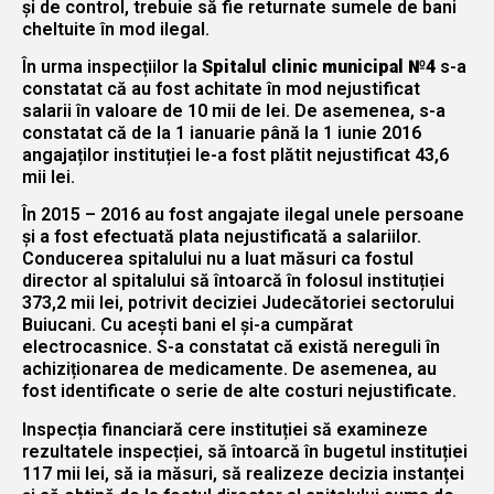
și de control, trebuie să fie returnate sumele de bani
cheltuite în mod ilegal.
În urma inspecțiilor la
Spitalul clinic municipal №4
s-a
constatat că au fost achitate în mod nejustificat
salarii în valoare de 10 mii de lei. De asemenea, s-a
constatat că de la 1 ianuarie până la 1 iunie 2016
angajaților instituției le-a fost plătit nejustificat 43,6
mii lei.
În 2015 – 2016 au fost angajate ilegal unele persoane
și a fost efectuată plata nejustificată a salariilor.
Conducerea spitalului nu a luat măsuri ca fostul
director al spitalului să întoarcă în folosul instituției
373,2 mii lei, potrivit deciziei Judecătoriei sectorului
Buiucani. Cu acești bani el și-a cumpărat
electrocasnice. S-a constatat că există nereguli în
achiziționarea de medicamente. De asemenea, au
fost identificate o serie de alte costuri nejustificate.
Inspecția financiară cere instituției să examineze
rezultatele inspecției, să întoarcă în bugetul instituției
117 mii lei, să ia măsuri, să realizeze decizia instanței