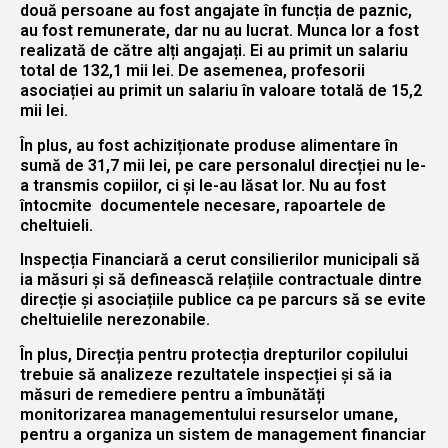
două persoane au fost angajate în funcția de paznic,
au fost remunerate, dar nu au lucrat. Munca lor a fost
realizată de către alți angajați. Ei au primit un salariu
total de 132,1 mii lei. De asemenea, profesorii
asociației au primit un salariu în valoare totală de 15,2
mii lei.
În plus, au fost achiziționate produse alimentare în
sumă de 31,7 mii lei, pe care personalul direcției nu le-
a transmis copiilor, ci și le-au lăsat lor. Nu au fost
întocmite documentele necesare, rapoartele de
cheltuieli.
Inspecția Financiară a cerut consilierilor municipali să
ia măsuri și să definească relațiile contractuale dintre
direcție și asociațiile publice ca pe parcurs să se evite
cheltuielile nerezonabile.
În plus, Direcția pentru protecția drepturilor copilului
trebuie să analizeze rezultatele inspecției și să ia
măsuri de remediere pentru a îmbunătăți
monitorizarea managementului resurselor umane,
pentru a organiza un sistem de management financiar