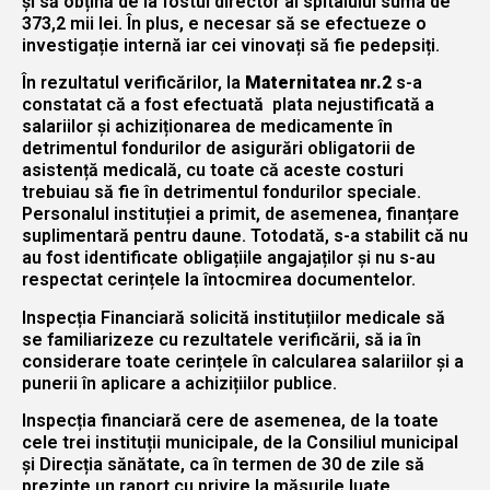
și să obțină de la fostul director al spitalului suma de
373,2 mii lei. În plus, e necesar să se efectueze o
investigație internă iar cei vinovați să fie pedepsiți.
În rezultatul verificărilor, la
Maternitatea nr.2
s-a
constatat că a fost efectuată plata nejustificată a
salariilor și achiziționarea de medicamente în
detrimentul fondurilor de asigurări obligatorii de
asistență medicală, cu toate că aceste costuri
trebuiau să fie în detrimentul fondurilor speciale.
Personalul instituției a primit, de asemenea, finanțare
suplimentară pentru daune. Totodată, s-a stabilit că nu
au fost identificate obligațiile angajaților și nu s-au
respectat cerințele la întocmirea documentelor.
Inspecția Financiară solicită instituțiilor medicale să
se familiarizeze cu rezultatele verificării, să ia în
considerare toate cerințele în calcularea salariilor și a
punerii în aplicare a achizițiilor publice.
Inspecția financiară cere de asemenea, de la toate
cele trei instituții municipale, de la Consiliul municipal
și Direcția sănătate, ca în termen de 30 de zile să
prezinte un raport cu privire la măsurile luate.