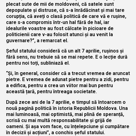
plecat sute de mii de moldoveni, că satele sunt
depopulate și distruse, că s-a înrădăcinat și mai tare
corupția, că aveți o clasă politică de care vă e rușine,
care s-a compromis într-un hal fără de hal, iar
idealurile voastre au fost călcate în picioare de
politicienii care v-au folosit atunci și au venit la
guvernare?”, a remarcat el.
Șeful statului consideră că un alt 7 aprilie, rușinos și
fără sens, nu trebuie să se mai repete. E o lecție dură
pentru noi toți, subliniază el.
“Și, în general, consider că a trecut vremea de aruncat
pietre. E vremea de adunat pietre pentru a zidi, pentru
a edifica, pentru a crea un viitor mai bun pentru
această țară, pentru întreaga societate.
După zece ani de la 7 aprilie, e timpul să întoarcem o
nouă pagină politică în istoria Republicii Moldova. Una
mai luminoasă, mai optimistă, mai plină de speranță,
scrisă cu mai multă responsabilitate și grijă de
oameni. Și așa vom face, cu înțelepciune și cumpătare
în decizii și acțiuni”, a conchis șeful statului.