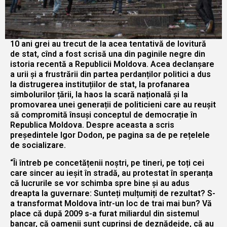
10 ani grei au trecut de la acea tentativă de lovitură
de stat, cînd a fost scrisă una din paginile negre din
istoria recentă a Republicii Moldova. Acea declanșare
a urii și a frustrării din partea perdanților politici a dus
la distrugerea instituțiilor de stat, la profanarea
simbolurilor țării, la haos la scară națională și la
promovarea unei generații de politicieni care au reușit
să compromită însuși conceptul de democrație în
Republica Moldova. Despre aceasta a scris
președintele Igor Dodon, pe pagina sa de pe rețelele
de socializare.
“Îi întreb pe concetățenii noștri, pe tineri, pe toți cei
care sincer au ieșit în stradă, au protestat în speranța
că lucrurile se vor schimba spre bine și au adus
dreapta la guvernare: Sunteți mulțumiți de rezultat? S-
a transformat Moldova într-un loc de trai mai bun? Vă
place că după 2009 s-a furat miliardul din sistemul
bancar, că oamenii sunt cuprinși de deznădejde, că au