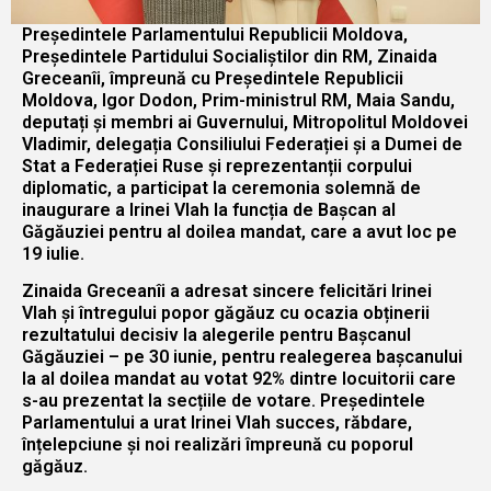
Președintele Parlamentului Republicii Moldova,
Președintele Partidului Socialiștilor din RM, Zinaida
Greceanîi, împreună cu Președintele Republicii
Moldova, Igor Dodon, Prim-ministrul RM, Maia Sandu,
deputați și membri ai Guvernului, Mitropolitul Moldovei
Vladimir, delegația Consiliului Federației și a Dumei de
Stat a Federației Ruse și reprezentanții corpului
diplomatic, a participat la ceremonia solemnă de
inaugurare a Irinei Vlah la funcția de Bașcan al
Găgăuziei pentru al doilea mandat, care a avut loc pe
19 iulie.
Zinaida Greceanîi a adresat sincere felicitări Irinei
Vlah și întregului popor găgăuz cu ocazia obținerii
rezultatului decisiv la alegerile pentru Bașcanul
Găgăuziei – pe 30 iunie, pentru realegerea bașcanului
la al doilea mandat au votat 92% dintre locuitorii care
s-au prezentat la secțiile de votare. Președintele
Parlamentului a urat Irinei Vlah succes, răbdare,
înțelepciune și noi realizări împreună cu poporul
găgăuz.