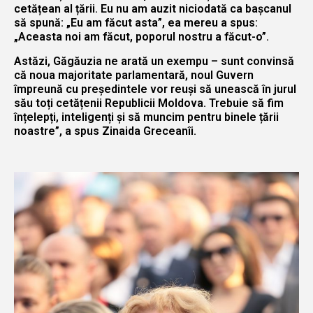
cetățean al țării. Eu nu am auzit niciodată ca bașcanul
să spună: „Eu am făcut asta”, ea mereu a spus:
„Aceasta noi am făcut, poporul nostru a făcut-o”.
Astăzi, Găgăuzia ne arată un exempu – sunt convinsă
că noua majoritate parlamentară, noul Guvern
împreună cu președintele vor reuși să unească în jurul
său toți cetățenii Republicii Moldova. Trebuie să fim
înțelepți, inteligenți și să muncim pentru binele țării
noastre”, a spus Zinaida Greceanîi.