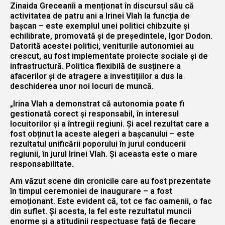
Zinaida Greceanîi a menționat în discursul său că
activitatea de patru ani a Irinei Vlah la funcția de
bașcan – este exemplul unei politici chibzuite și
echilibrate, promovată și de președintele, Igor Dodon.
Datorită acestei politici, veniturile autonomiei au
crescut, au fost implementate proiecte sociale și de
infrastructură. Politica flexibilă de susținere a
afacerilor și de atragere a investițiilor a dus la
deschiderea unor noi locuri de muncă.
„Irina Vlah a demonstrat că autonomia poate fi
gestionată corect și responsabil, în interesul
locuitorilor și a întregii regiuni. Și acel rezultat care a
fost obținut la aceste alegeri a bașcanului – este
rezultatul unificării poporului în jurul conducerii
regiunii, în jurul Irinei Vlah. Și aceasta este o mare
responsabilitate.
Am văzut scene din cronicile care au fost prezentate
în timpul ceremoniei de inaugurare – a fost
emoționant. Este evident că, tot ce fac oamenii, o fac
din suflet. Și acesta, la fel este rezultatul muncii
enorme și a atitudinii respectuase față de fiecare