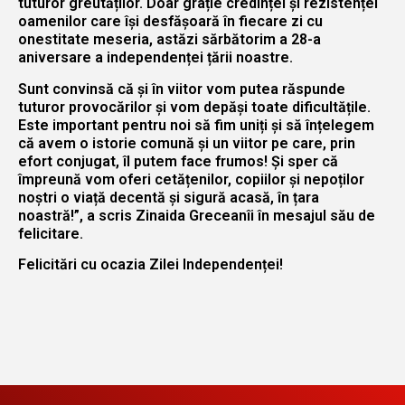
tuturor greutăților. Doar grație credinței și rezistenței
oamenilor care își desfășoară în fiecare zi cu
onestitate meseria, astăzi sărbătorim a 28-a
aniversare a independenței țării noastre.
Sunt convinsă că și în viitor vom putea răspunde
tuturor provocărilor și vom depăși toate dificultățile.
Este important pentru noi să fim uniți și să înțelegem
că avem o istorie comună și un viitor pe care, prin
efort conjugat, îl putem face frumos! Și sper că
împreună vom oferi cetățenilor, copiilor și nepoților
noștri o viață decentă și sigură acasă, în țara
noastră!”, a scris Zinaida Greceanîi în mesajul său de
felicitare.
Felicitări cu ocazia Zilei Independenței!