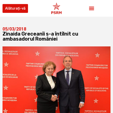
Alăturați-vă
05/03/2018
Zinaida Greceanîi s-a întîlnit cu
ambasadorul României