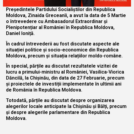
Președintele Partidului Socialiștilor din Republica
Moldova, Zinaida Greceanîi, a avut la data de 5 Martie
o întrevedere cu Ambasadorul Extraordinar și
Plenipotențiar al României în Republica Moldova,
Daniel Ioniță.
În cadrul întrevederii au fost discutate aspecte ale
situației politice și socio-economice din Republica
Moldova, precum și situația relațiilor moldo-române.
În special, părțile au discutat rezultatele vizitei de
lucru a primului-ministru al României, Vasilica-Viorica
Dăncilă, la Chișinău, din data de 27 Februarie, precum
și proiectele de investiții implementate în ultimii ani
de România în Republica Moldova.
Totodată, părțile au discutat despre organizarea
alegerilor locale anticipate la Chișinău și Bălți, precum
și despre alegerile parlamentare din Republica
Moldova.