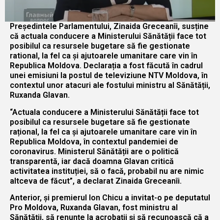
Președintele Parlamentului, Zinaida Greceanîi, susține
că actuala conducere a Ministerului Sănătății face tot
posibilul ca resursele bugetare să fie gestionate
rational, la fel ca și ajutoarele umanitare care vin în
Republica Moldova. Declarația a fost făcută în cadrul
unei emisiuni la postul de televiziune NTV Moldova, în
contextul unor atacuri ale fostului ministru al Sănătății,
Ruxanda Glavan.
“Actuala conducere a Ministerului Sănătății face tot
posibilul ca resursele bugetare să fie gestionate
rațional, la fel ca și ajutoarele umanitare care vin în
Republica Moldova, în contextul pandemiei de
coronavirus. Ministerul Sănătății are o politică
transparentă, iar dacă doamna Glavan critică
activitatea instituției, să o facă, probabil nu are nimic
altceva de făcut”, a declarat Zinaida Greceanîi.
Anterior, și premierul Ion Chicu a invitat-o pe deputatul
Pro Moldova, Ruxanda Glavan, fost ministru al
Sănătății, să renunțe la acrobații și să recunoască că a